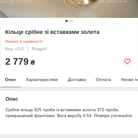
Кільце срібне зі вставками золота
Немає в наявності
Код: к116
Роздріб
2 779
₴
Опис
Характеристики
Доставка
Оплата
Умови п
Опис
Срібне кільце 925 проби із вставками золота 375 проби,
прикрашений фіанітами. Вага виробу 4,54. Розміри уточнюйте