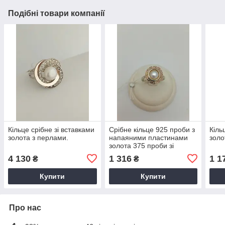
Подібні товари компанії
Кільце срібне зі вставками
Срібне кільце 925 проби з
Кіль
золота з перлами.
напаяними пластинами
золо
золота 375 проби зі
вставкою перлів
4 130
1 316
1 1
₴
₴
Купити
Купити
Про нас