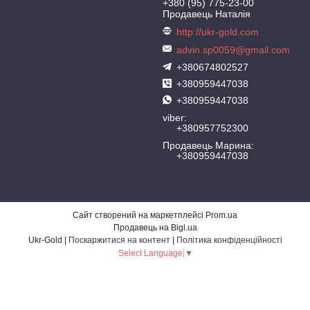
+380 (95) 775-23-00
Продавець Наталія
http://ukr-gold.com
advin.sp0059@gmail.com
+380674802527
+380959447038
+380959447038
viber
+380957752300
Продавець Марина
+380959447038
Сайт створений на маркетплейсі
Prom.ua
Продавець на Bigl.ua
Ukr-Gold |
Поскаржитися на контент
|
Політика конфіденційності
Select Language
▼