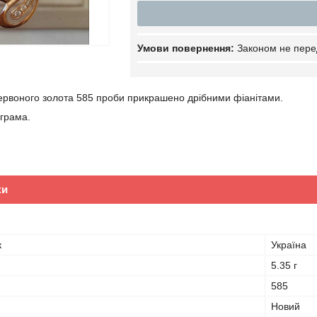
Законом не пере
червоного золота 585 проби прикрашено дрібними фіанітами.
 грама.
ки
к
Україна
5.35 г
585
Новий