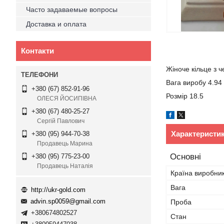
Часто задаваемые вопросы
Доставка и оплата
Контакти
Жіноче кільце з 
Вага виробу 4.94
+380 (67) 852-91-96
Розмір 18.5
ОЛЕСЯ ЙОСИПІВНА
+380 (67) 480-25-27
Сергій Павлович
Характеристи
+380 (95) 944-70-38
Продавець Марина
Основні
+380 (95) 775-23-00
Продавець Наталія
Країна виробни
Вага
http://ukr-gold.com
advin.sp0059@gmail.com
Проба
+380674802527
Стан