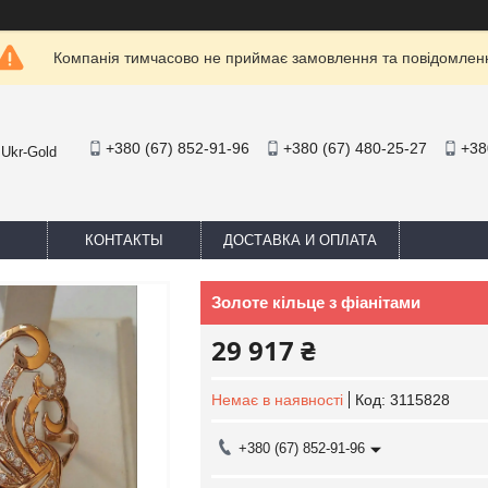
Компанія тимчасово не приймає замовлення та повідомлен
+380 (67) 852-91-96
+380 (67) 480-25-27
+38
 Ukr-Gold
КОНТАКТЫ
ДОСТАВКА И ОПЛАТА
Золоте кільце з фіанітами
29 917 ₴
Немає в наявності
Код:
3115828
+380 (67) 852-91-96