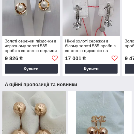
Золоті сережки гвіздочки в
Ніжні золоті сережки в
Золо
червоному золоті 585
білому золоті 585 проби з
про
проби з вставкою перлини
вставкою цирконію на
англійському замку
9 826
17 001
9 4
₴
₴
Купити
Купити
Акційні пропозиції та новинки