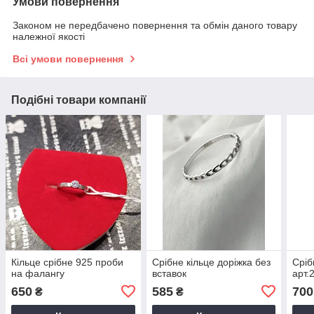
Умови повернення
Законом не передбачено повернення та обмін даного товару
належної якості
Всі умови повернення
Подібні товари компанії
Кільце срібне 925 проби
Срібне кільце доріжка без
Сріб
на фалангу
вставок
арт.
650
585
700
₴
₴