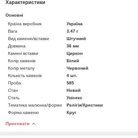
Характеристики
Основні
Країна виробник
Україна
Вага
3.47 г
Вид каменю/вставки
Штучний
Довжина
36 мм
Камені вставки
Циркон
Колір каменів
Білий
Колір металу
Червоний
Кількість каменів
4 шт.
Проба
585
Стан
Новий
Стать
Унісекс
Тематика малюнка/форми
Релігія/Хрестики
Форма каменю
Круг
Приховати