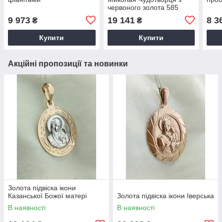
червоного золота 585
проби
9 973
19 141
8 3
₴
₴
Купити
Купити
Акційні пропозиції та новинки
Золота підвіска ікони
Казанської Божої матері
Золота підвіска ікони Іверська
В наявності
В наявності