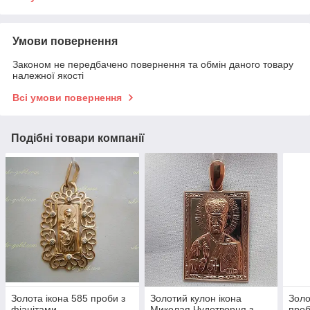
Умови повернення
Законом не передбачено повернення та обмін даного товару
належної якості
Всі умови повернення
Подібні товари компанії
Золота ікона 585 проби з
Золотий кулон ікона
Золо
фіанітами
Миколая Чудотворця з
про